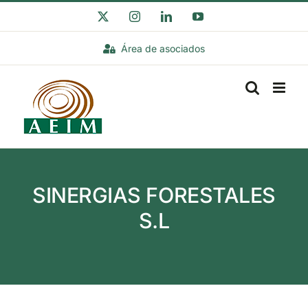
Saltar
X
Instagram
LinkedIn
YouTube
al
Área de asociados
contenido
SINERGIAS FORESTALES
S.L