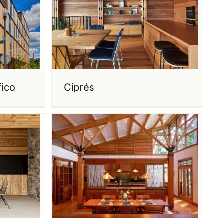
fico
Ciprés