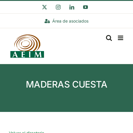
Saltar
X
Instagram
LinkedIn
YouTube
al
Área de asociados
contenido
MADERAS CUESTA