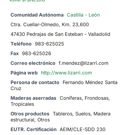
Volver al directorio
Comunidad Autónoma
Castilla - León
Ctra. Cuellar-Olmedo, Km. 23,600
47430 Pedrajas de San Esteban - Valladolid
Teléfono
983-625025
Fax
983-625026
Correo electrónico
f.mendez@lizarri.com
Página web
http://www.lizarri.com
Persona de contacto
Fernando Méndez Santa
Cruz
Maderas aserradas
Coníferas, Frondosas,
Tropicales
Otros productos
Tableros, Suelos, Madera
estructural, Otros
EUTR. Certificación
AEIM/CLE-SDD 230