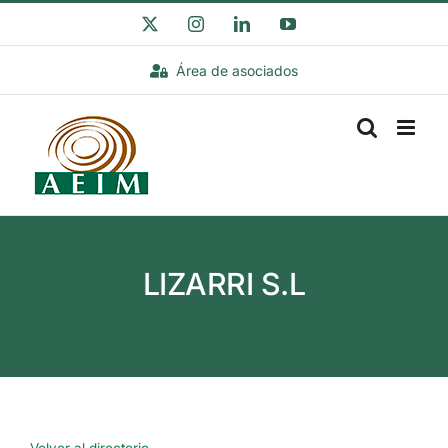
Saltar
X
Instagram
LinkedIn
YouTube
al
Área de asociados
contenido
LIZARRI S.L