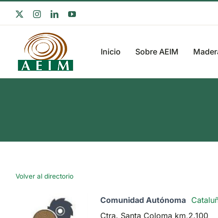
Saltar
X
Instagram
LinkedIn
YouTube
al
contenido
Inicio
Sobre AEIM
Madera
Volver al directorio
Comunidad Autónoma
Catalu
Ctra. Santa Coloma km,2.100