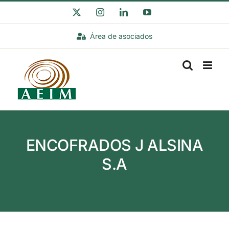
Saltar
X
Instagram
LinkedIn
YouTube
al
Área de asociados
contenido
ENCOFRADOS J ALSINA
S.A