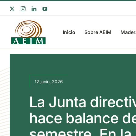
Saltar
X
Instagram
LinkedIn
YouTube
al
contenido
Inicio
Sobre AEIM
Madera
12 junio, 2026
La Junta direct
hace balance de
semestre. En la