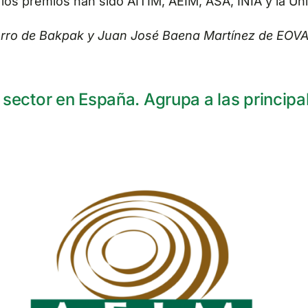
los premios han sido AITIM, AEIM, ASA, INIA y la Un
ro de Bakpak y Juan José Baena Martínez de EOVAS
l sector en España. Agrupa a las princip