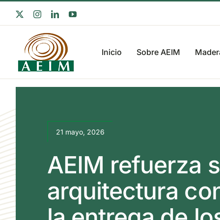
Saltar
X
Instagram
LinkedIn
YouTube
al
contenido
Inicio
Sobre AEIM
Madera
21 mayo, 2026
AEIM refuerza s
arquitectura co
la entrega de l